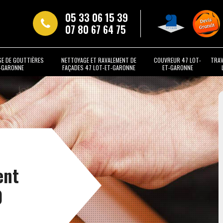
05 33 06 15 39
07 80 67 64 75
SE DE GOUTTIÈRES
NETTOYAGE ET RAVALEMENT DE
COUVREUR 47 LOT-
TRAV
T-GARONNE
FAÇADES 47 LOT-ET-GARONNE
ET-GARONNE
ent
0