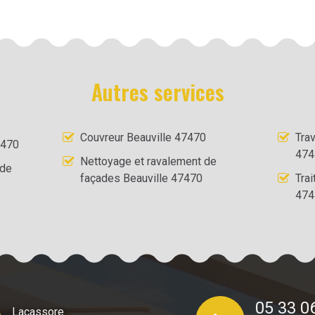
Autres services
Couvreur Beauville 47470
Trav
7470
474
Nettoyage et ravalement de
 de
façades Beauville 47470
Tra
474
05 33 0
Lacassore