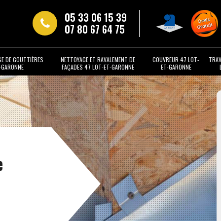
05 33 06 15 39
07 80 67 64 75
SE DE GOUTTIÈRES
NETTOYAGE ET RAVALEMENT DE
COUVREUR 47 LOT-
TRAV
T-GARONNE
FAÇADES 47 LOT-ET-GARONNE
ET-GARONNE
e