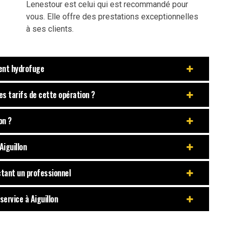
Lenestour est celui qui est recommandé pour
vous. Elle offre des prestations exceptionnelles
à ses clients.
ment hydrofuge
es tarifs de cette opération ?
on ?
Aiguillon
ctant un professionnel
ervice à Aiguillon