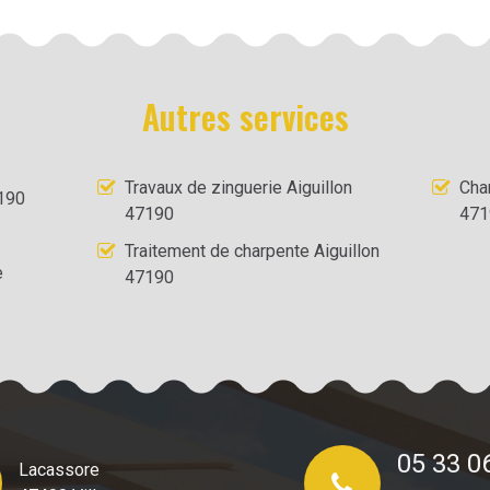
Autres services
Travaux de zinguerie Aiguillon
Cha
7190
47190
471
Traitement de charpente Aiguillon
e
47190
05 33 0
Lacassore