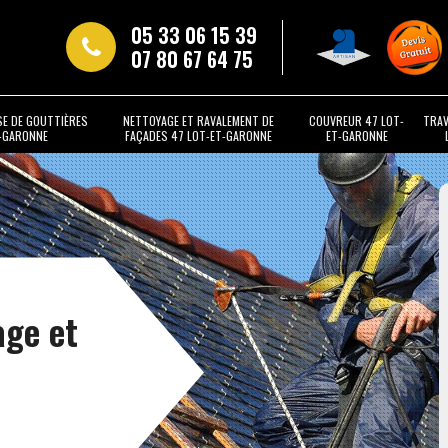
05 33 06 15 39
07 80 67 64 75
SE DE GOUTTIÈRES
NETTOYAGE ET RAVALEMENT DE
COUVREUR 47 LOT-
TRAV
T-GARONNE
FAÇADES 47 LOT-ET-GARONNE
ET-GARONNE
age et