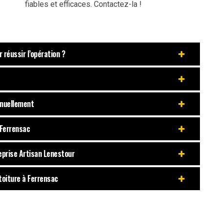
fiables et efficaces. Contactez-la !
réussir l’opération ?
nnuellement
 Ferrensac
reprise Artisan Lenestour
toiture à Ferrensac