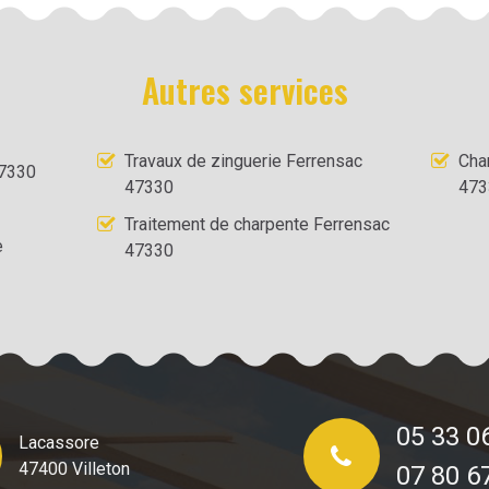
Autres services
Travaux de zinguerie Ferrensac
Cha
47330
47330
473
Traitement de charpente Ferrensac
e
47330
05 33 0
Lacassore
47400 Villeton
07 80 6