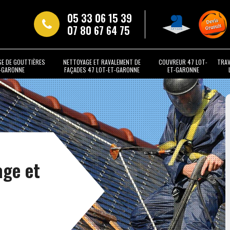
05 33 06 15 39
07 80 67 64 75
SE DE GOUTTIÈRES
NETTOYAGE ET RAVALEMENT DE
COUVREUR 47 LOT-
TRAV
T-GARONNE
FAÇADES 47 LOT-ET-GARONNE
ET-GARONNE
age et