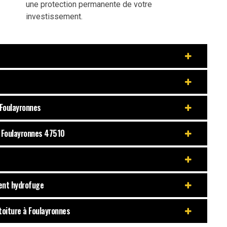
une protection permanente de votre
investissement.
 Foulayronnes
 Foulayronnes 47510
ment hydrofuge
toiture à Foulayronnes