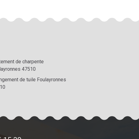
itement de charpente
layronnes 47510
ngement de tuile Foulayronnes
10