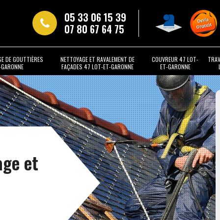
05 33 06 15 39
07 80 67 64 75
SE DE GOUTTIÈRES
NETTOYAGE ET RAVALEMENT DE
COUVREUR 47 LOT-
TRAV
T-GARONNE
FAÇADES 47 LOT-ET-GARONNE
ET-GARONNE
age et