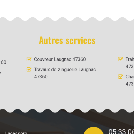
Autres services
Couvreur Laugnac 47360
Tra
360
473
Travaux de zinguerie Laugnac
e
47360
Cha
473
05 33 0
Lacassore