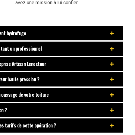
avez une mission à lui confier.
ment hydrofuge
ctant un professionnel
reprise Artisan Lenestour
oyeur haute pression ?
émoussage de votre toiture
on ?
es tarifs de cette opération ?