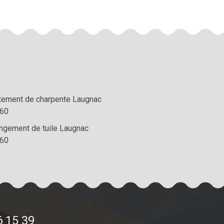
itement de charpente Laugnac
60
ngement de tuile Laugnac
60
6 15 39