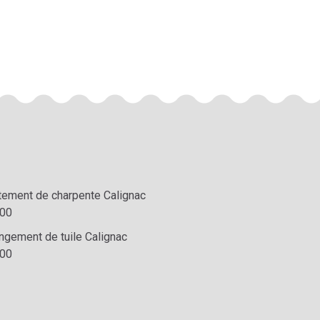
itement de charpente Calignac
00
ngement de tuile Calignac
00