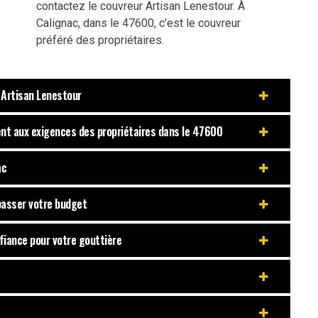
contactez le couvreur Artisan Lenestour. À
Calignac, dans le 47600, c’est le couvreur
préféré des propriétaires.
r Artisan Lenestour
ent aux exigences des propriétaires dans le 47600
ac
passer votre budget
fiance pour votre gouttière