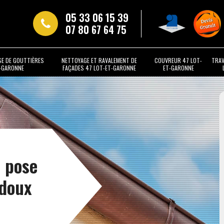
05 33 06 15 39
07 80 67 64 75
SE DE GOUTTIÈRES
NETTOYAGE ET RAVALEMENT DE
COUVREUR 47 LOT-
TRAV
T-GARONNE
FAÇADES 47 LOT-ET-GARONNE
ET-GARONNE
t pose
rdoux