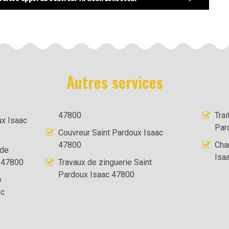
Autres services
47800
Tra
ux Isaac
Par
Couvreur Saint Pardoux Isaac
47800
Cha
 de
Isa
c 47800
Travaux de zinguerie Saint
Pardoux Isaac 47800
e
ac