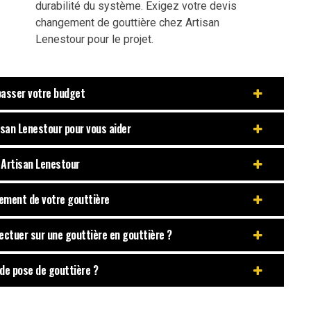
durabilité du système. Exigez votre devis
changement de gouttière chez Artisan
Lenestour pour le projet.
passer votre budget
san Lenestour pour vous aider
r Artisan Lenestour
ement de votre gouttière
fectuer sur une gouttière en gouttière ?
 de pose de gouttière ?