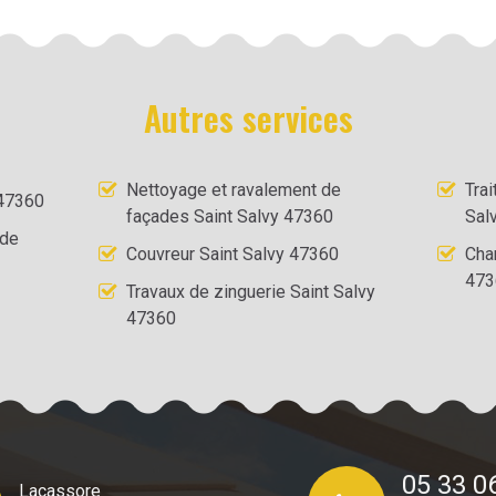
Autres services
Nettoyage et ravalement de
Tra
 47360
façades Saint Salvy 47360
Sal
 de
Couvreur Saint Salvy 47360
Cha
473
Travaux de zinguerie Saint Salvy
47360
05 33 0
Lacassore