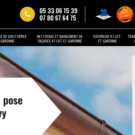
05 33 06 15 39
07 80 67 64 75
SE DE GOUTTIÈRES
NETTOYAGE ET RAVALEMENT DE
COUVREUR 47 LOT-
TRAV
T-GARONNE
FAÇADES 47 LOT-ET-GARONNE
ET-GARONNE
t pose
vy