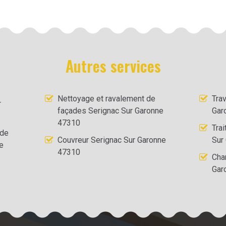
Autres services
Nettoyage et ravalement de
Tra
r
façades Serignac Sur Garonne
Gar
47310
Tra
 de
Couvreur Serignac Sur Garonne
Sur
e
47310
Cha
Gar