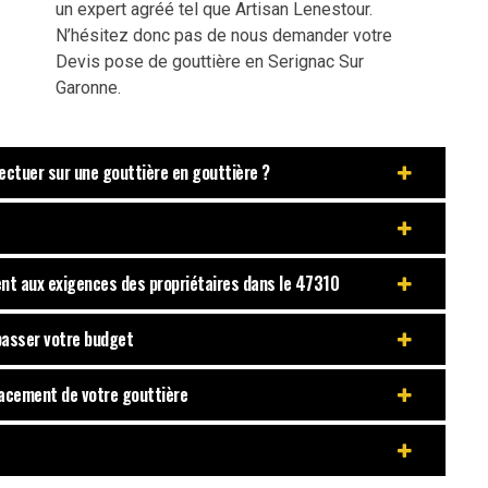
un expert agréé tel que Artisan Lenestour.
N’hésitez donc pas de nous demander votre
Devis pose de gouttière en Serignac Sur
Garonne.
fectuer sur une gouttière en gouttière ?
nt aux exigences des propriétaires dans le 47310
passer votre budget
placement de votre gouttière