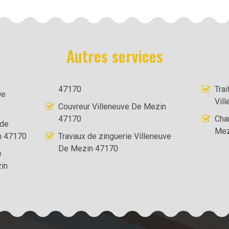
Autres services
47170
Tra
De
Vil
Couvreur Villeneuve De Mezin
47170
Cha
 de
Mez
in 47170
Travaux de zinguerie Villeneuve
De Mezin 47170
e
in