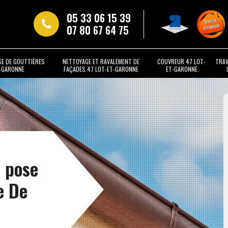
05 33 06 15 39
07 80 67 64 75
SE DE GOUTTIÈRES
NETTOYAGE ET RAVALEMENT DE
COUVREUR 47 LOT-
TRAV
T-GARONNE
FAÇADES 47 LOT-ET-GARONNE
ET-GARONNE
t pose
e De