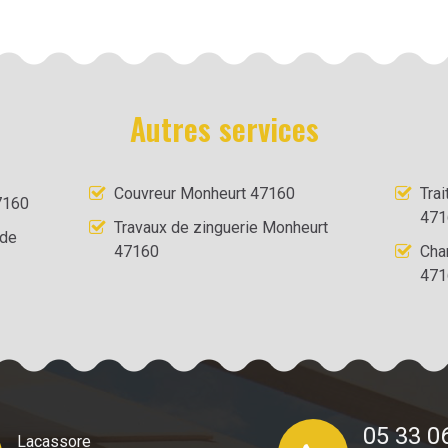
Autres services
Couvreur Monheurt 47160
Tra
7160
471
Travaux de zinguerie Monheurt
 de
47160
Cha
471
05 33 0
Lacassore