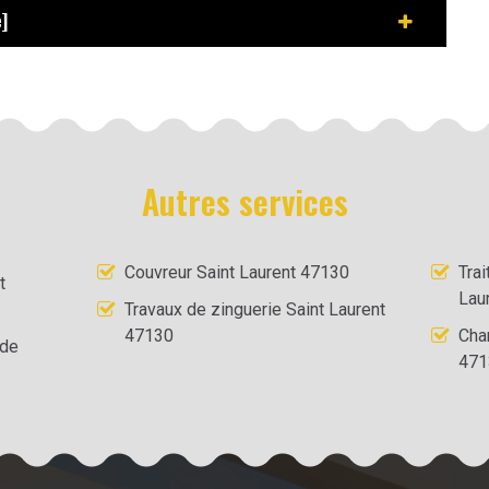
]
Autres services
Couvreur Saint Laurent 47130
Tra
t
Lau
Travaux de zinguerie Saint Laurent
47130
Cha
 de
471