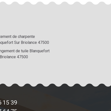
itement de charpente
nquefort Sur Briolance 47500
ngement de tuile Blanquefort
 Briolance 47500
6 15 39