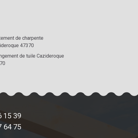
itement de charpente
ideroque 47370
ngement de tuile Cazideroque
70
6 15 39
7 64 75