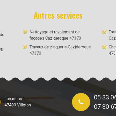
Autres services
Nettoyage et ravalement de
Tra
 de
façades Cazideroque 47370
Caz
Travaux de zinguerie Cazideroque
Cha
70
47370
473
05 33 0
Lacassore
47400 Villeton
07 80 6