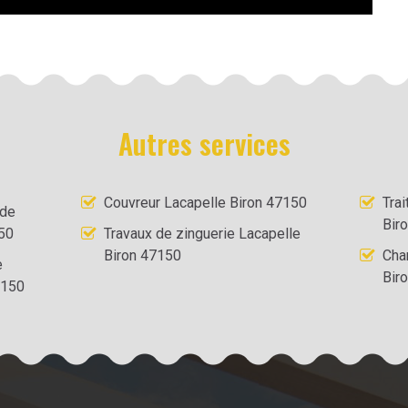
Autres services
Couvreur Lacapelle Biron 47150
Tra
 de
Bir
150
Travaux de zinguerie Lacapelle
Biron 47150
Cha
e
Bir
7150