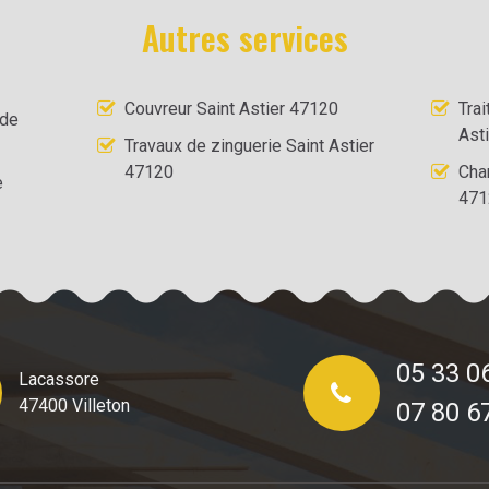
Autres services
Couvreur Saint Astier 47120
Tra
 de
Ast
Travaux de zinguerie Saint Astier
47120
Cha
e
471
05 33 0
Lacassore
47400 Villeton
07 80 6