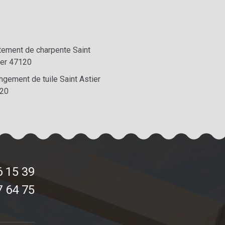
itement de charpente Saint
ier 47120
ngement de tuile Saint Astier
20
6 15 39
7 64 75