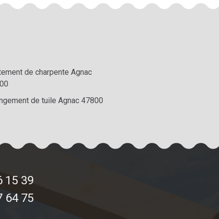
itement de charpente Agnac
00
ngement de tuile Agnac 47800
6 15 39
7 64 75