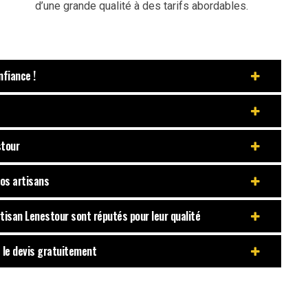
d’une grande qualité à des tarifs abordables.
nfiance !
stour
nos artisans
rtisan Lenestour sont réputés pour leur qualité
t le devis gratuitement