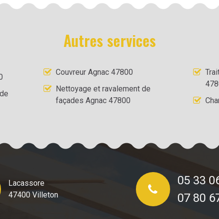
Autres services
Couvreur Agnac 47800
Tra
0
478
Nettoyage et ravalement de
 de
façades Agnac 47800
Cha
05 33 0
Lacassore
47400 Villeton
07 80 6