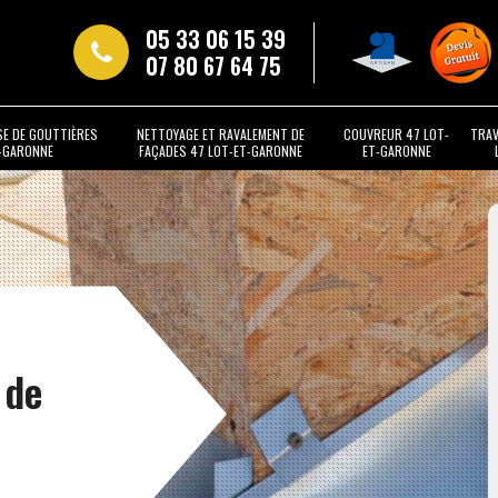
05 33 06 15 39
07 80 67 64 75
SE DE GOUTTIÈRES
NETTOYAGE ET RAVALEMENT DE
COUVREUR 47 LOT-
TRAV
T-GARONNE
FAÇADES 47 LOT-ET-GARONNE
ET-GARONNE
 de