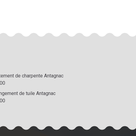
itement de charpente Antagnac
00
ngement de tuile Antagnac
00