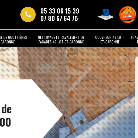
05 33 06 15 39
07 80 67 64 75
SE DE GOUTTIÈRES
NETTOYAGE ET RAVALEMENT DE
COUVREUR 47 LOT-
TRAV
T-GARONNE
FAÇADES 47 LOT-ET-GARONNE
ET-GARONNE
 de
700