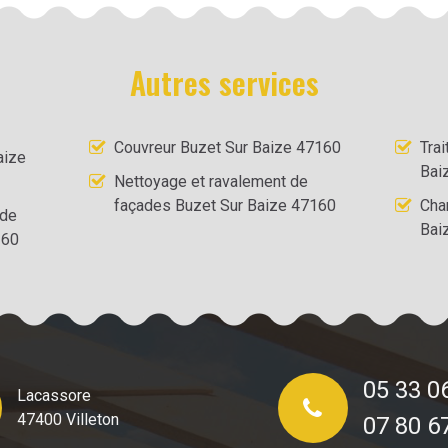
Autres services
Couvreur Buzet Sur Baize 47160
Tra
aize
Bai
Nettoyage et ravalement de
façades Buzet Sur Baize 47160
Cha
 de
Bai
160
05 33 0
Lacassore
47400 Villeton
07 80 6