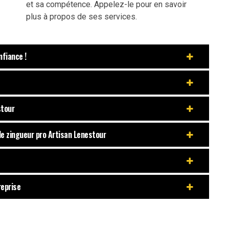
et sa compétence. Appelez-le pour en savoir
plus à propos de ses services.
nfiance !
stour
 le zingueur pro Artisan Lenestour
reprise