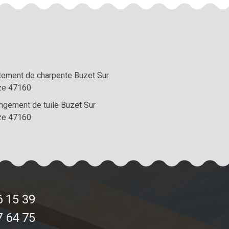
itement de charpente Buzet Sur
ze 47160
ngement de tuile Buzet Sur
ze 47160
6 15 39
7 64 75