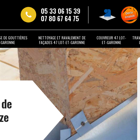
05 33 06 15 39
07 80 67 64 75
SE DE GOUTTIÈRES
NETTOYAGE ET RAVALEMENT DE
COUVREUR 47 LOT-
TRAV
T-GARONNE
FAÇADES 47 LOT-ET-GARONNE
ET-GARONNE
 de
ze