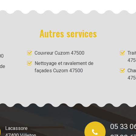
Autres services
Couvreur Cuzorn 47500
Tra
00
475
Nettoyage et ravalement de
 de
façades Cuzorn 47500
Cha
475
05 33 0
Lacassore
47400 Villeton