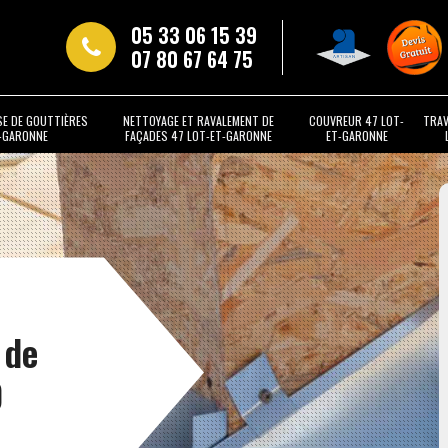
05 33 06 15 39
07 80 67 64 75
SE DE GOUTTIÈRES
NETTOYAGE ET RAVALEMENT DE
COUVREUR 47 LOT-
TRAV
T-GARONNE
FAÇADES 47 LOT-ET-GARONNE
ET-GARONNE
 de
0