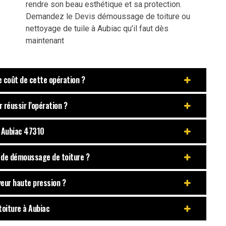
rendre son beau esthétique et sa protection.
Demandez le Devis démoussage de toiture ou
nettoyage de tuile à Aubiac qu’il faut dès
maintenant
e coût de cette opération ?
réussir l’opération ?
 Aubiac 47310
 de démoussage de toiture ?
oyeur haute pression ?
toiture à Aubiac