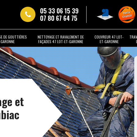
05 33 06 15 39
07 80 67 64 75
SE DE GOUTTIÈRES
NETTOYAGE ET RAVALEMENT DE
COUVREUR 47 LOT-
TRAV
T-GARONNE
FAÇADES 47 LOT-ET-GARONNE
ET-GARONNE
age et
ubiac