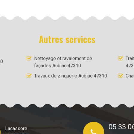
Autres services
Nettoyage et ravalement de
Tra
10
façades Aubiac 47310
473
Travaux de zinguerie Aubiac 47310
Cha
05 33 0
Lacassore