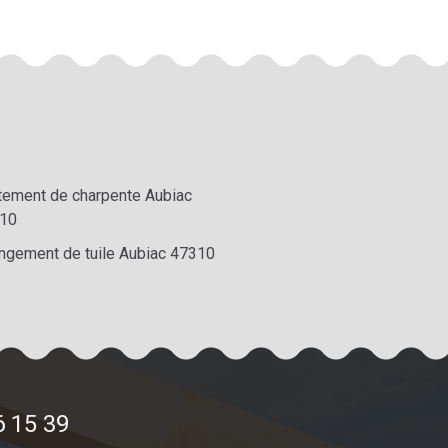
itement de charpente Aubiac
10
ngement de tuile Aubiac 47310
6 15 39