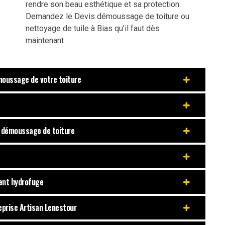
rendre son beau esthétique et sa protection.
Demandez le Devis démoussage de toiture ou
nettoyage de tuile à Bias qu’il faut dès
maintenant
émoussage de votre toiture
e démoussage de toiture
ment hydrofuge
reprise Artisan Lenestour