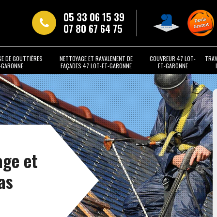
05 33 06 15 39
07 80 67 64 75
SE DE GOUTTIÈRES
NETTOYAGE ET RAVALEMENT DE
COUVREUR 47 LOT-
TRAV
T-GARONNE
FAÇADES 47 LOT-ET-GARONNE
ET-GARONNE
age et
as