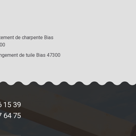
itement de charpente Bias
00
ngement de tuile Bias 47300
6 15 39
7 64 75