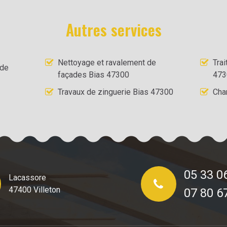
Autres services
Nettoyage et ravalement de
Tra
 de
façades Bias 47300
473
Travaux de zinguerie Bias 47300
Cha
05 33 0
Lacassore
47400 Villeton
07 80 6