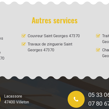
Autres services
Couvreur Saint Georges 47370
Tra
es
Geo
Travaux de zinguerie Saint
Georges 47370
Cha
e
Geo
370
05 33 0
Lacassore
47400 Villeton
07 80 6