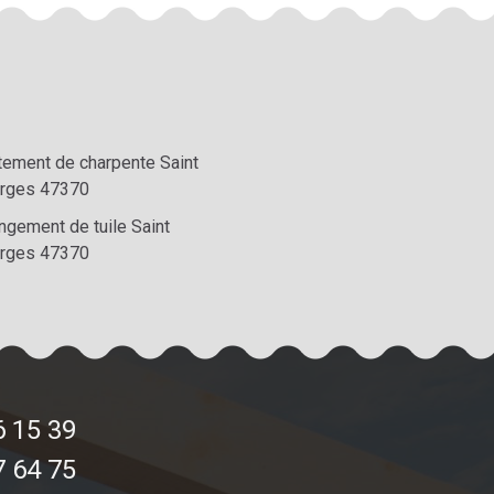
itement de charpente Saint
rges 47370
ngement de tuile Saint
rges 47370
6 15 39
7 64 75