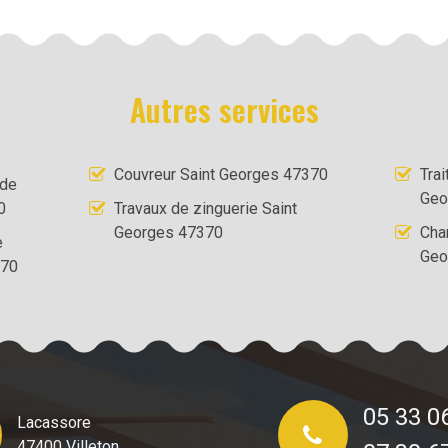
Autres services
Couvreur Saint Georges 47370
Tra
 de
Geo
0
Travaux de zinguerie Saint
Georges 47370
Cha
e
Geo
370
05 33 0
Lacassore
47400 Villeton