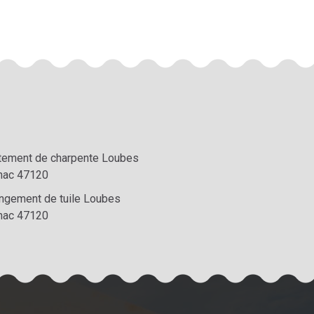
itement de charpente Loubes
nac 47120
ngement de tuile Loubes
nac 47120