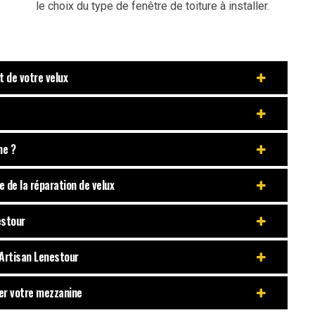
le choix du type de fenêtre de toiture à installer.
t de votre velux
me ?
 de la réparation de velux
estour
 Artisan Lenestour
rer votre mezzanine