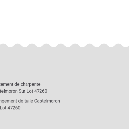
itement de charpente
telmoron Sur Lot 47260
ngement de tuile Castelmoron
 Lot 47260