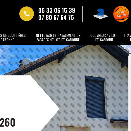
05 33 06 15 39
07 80 67 64 75
SE DE GOUTTIÈRES
NETTOYAGE ET RAVALEMENT DE
COUVREUR 47 LOT-
TRAV
T-GARONNE
FAÇADES 47 LOT-ET-GARONNE
ET-GARONNE
t
7260