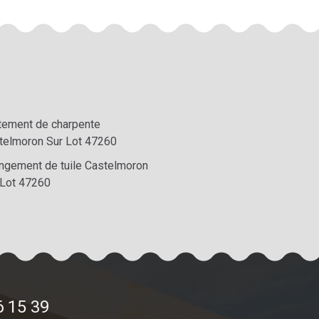
itement de charpente
telmoron Sur Lot 47260
ngement de tuile Castelmoron
 Lot 47260
6 15 39