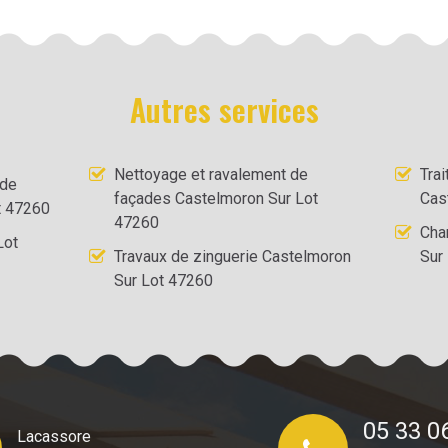
Autres services
Nettoyage et ravalement de
Tra
 de
façades Castelmoron Sur Lot
Cas
t 47260
47260
Cha
Lot
Travaux de zinguerie Castelmoron
Sur
Sur Lot 47260
05 33 0
Lacassore