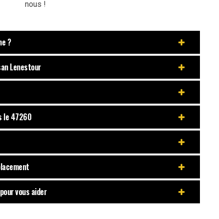
nous !
me ?
isan Lenestour
s le 47260
mplacement
pour vous aider